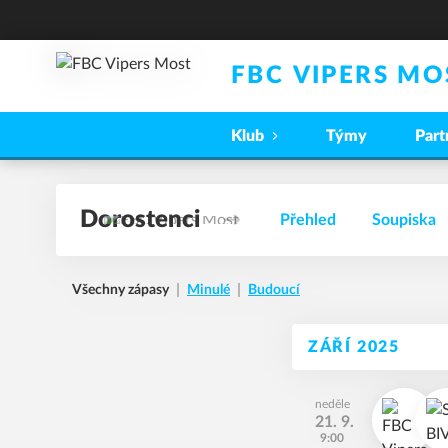
FBC VIPERS MO
Klub
Týmy
Part
Dorostenci
Přehled
Soupiska
Všechny zápasy
Minulé
Budoucí
ZÁŘÍ 2025
neděle
21. 9.
9:00