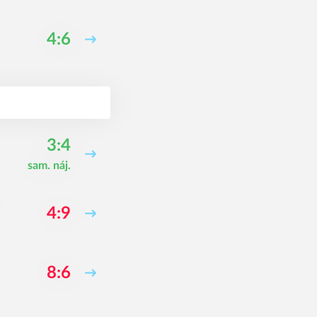
4:6
3:4
sam. náj.
4:9
8:6