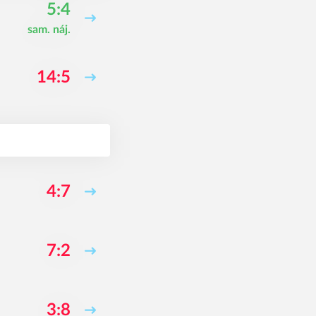
5:4
sam. náj.
14:5
4:7
7:2
3:8