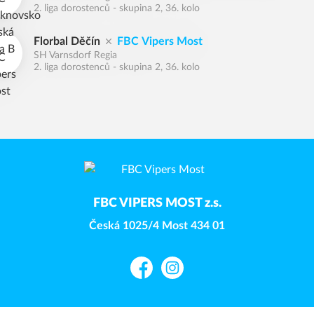
2. liga dorostenců - skupina 2, 36. kolo
Florbal Děčín
FBC Vipers Most
SH Varnsdorf Regia
2. liga dorostenců - skupina 2, 36. kolo
FBC VIPERS MOST z.s.
Česká 1025/4 Most 434 01
Facebook
Instagram