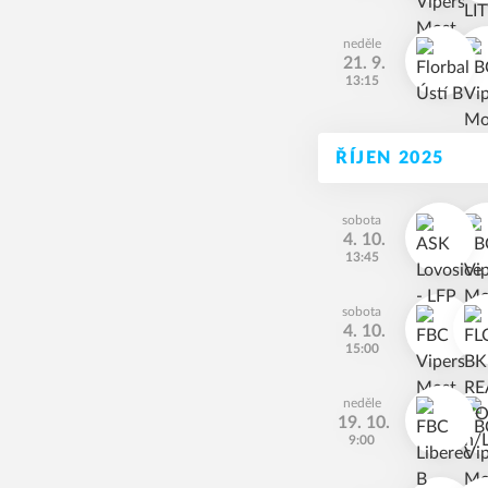
neděle
21. 9.
13:15
ŘÍJEN 2025
sobota
4. 10.
13:45
sobota
4. 10.
15:00
neděle
19. 10.
9:00