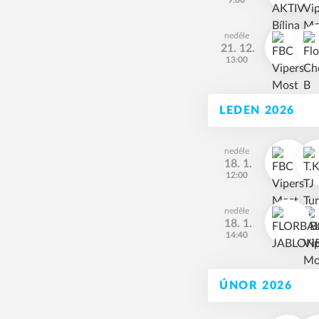
9:00
neděle
21. 12.
13:00
LEDEN 2026
neděle
18. 1.
12:00
neděle
18. 1.
14:40
ÚNOR 2026