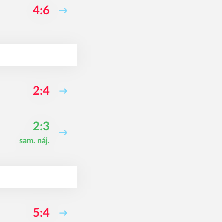
4:6
2:4
2:3
sam. náj.
5:4