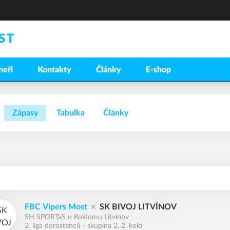
ST
neři
Kontakty
Články
E-shop
Zápasy
Tabulka
Články
FBC Vipers Most
SK BIVOJ LITVÍNOV
SH SPORTaS u Koldomu Litvínov
2. liga dorostenců - skupina 2, 2. kolo