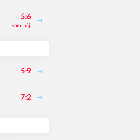
5:6
sam. náj.
5:9
7:2